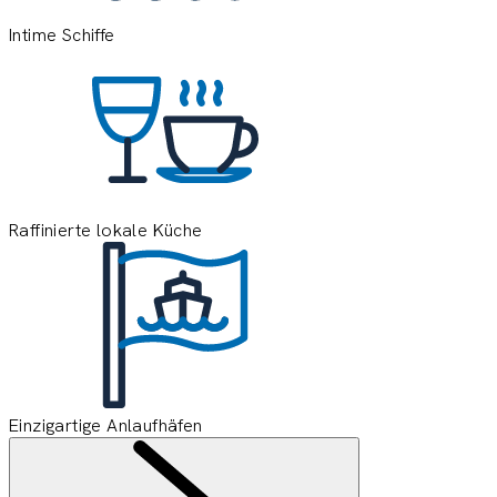
Intime Schiffe
Raffinierte lokale Küche
Einzigartige Anlaufhäfen