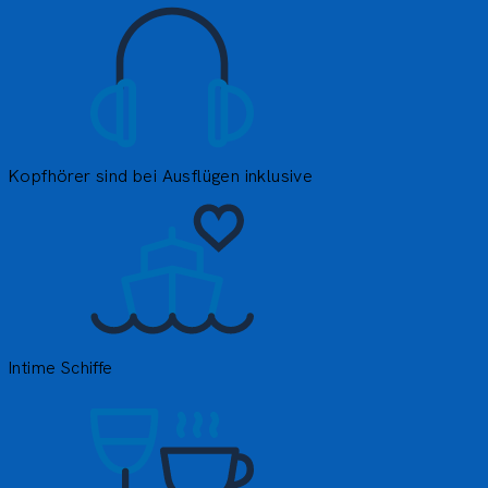
E
m
Kopfhörer sind bei Ausflügen inklusive
U
B
w
Intime Schiffe