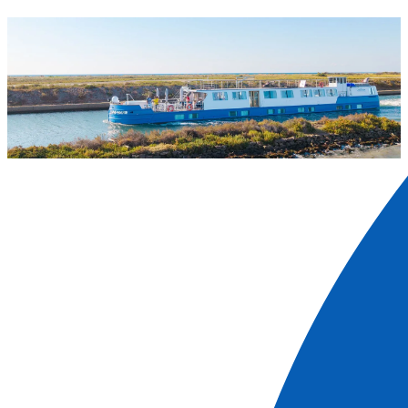
Provence: Hausbootfahrten auf dem Rhône-Kanal in
Sète
Zwischen Provence, Camargue und Languedoc erwartet
Sie eine Barkenkreuzfahrt durch sonnenverwöhnte
Landschaften voller Geschichte. Mit CroisiEurope fahren
Sie auf dem Rhône-Sète-Kanal zwischen Arles und dem
Mittelmeer durch eine Region, in der Geschichte,
Traditionen und Natur harmonisch miteinander
verschmelzen. An Bord unserer kleinen Barken genießen
Sie eine intime Reise zwischen Provence und Camargue.