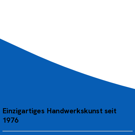
Bei unserer ersten Hausbootfahrt waren wir mit den
Leistungen zufrieden und hoffen, dass wir das bald
wiederholen können.
Jacques D.
AVF_PP
Einzigartiges Handwerkskunst seit
1976