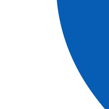
Im Herzen der Provence und der
Camargue
Arles, zwischen römischem Erbe und
provenzalischer Lebensart
Arles wurde vor mehr als 2.500 Jahren gegründet und
zählt zu den faszinierendsten Städten Südfrankreichs. Ihr
außergewöhnliches Erbe aus der Römerzeit hat ihr
mehrere Einträge auf der UNESCO-Welterbeliste
eingebracht.
Im Licht, das bereits Vincent van Gogh inspirierte,
begeistert die provenzalische Stadt mit ihren lebhaften
Gassen, schattigen Plätzen und ihrer typisch mediterranen