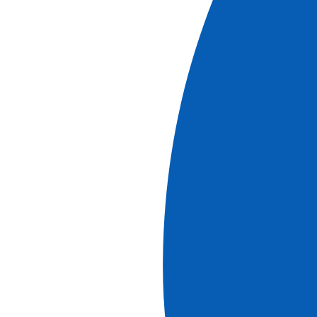
An Bord der
Anne-Marie
, die nur 22 Passagiere
beherbergt, genießen Sie All-inclusive-Komfort und eine
entspannte Fahrt zu den schönsten Schätzen
Südfrankreichs.
Unsere Routen in der Provence