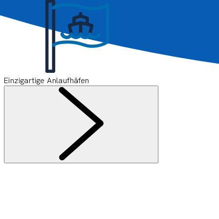
Einzigartige Anlaufhäfen
Informationen