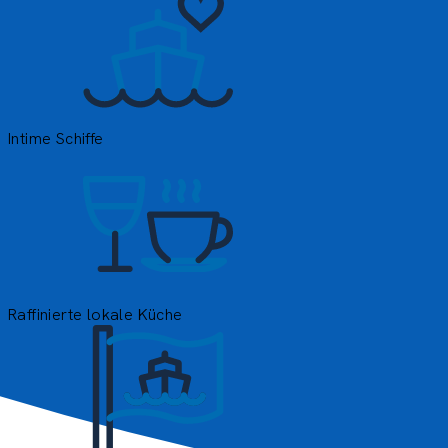
B
w
Intime Schiffe
Raffinierte lokale Küche