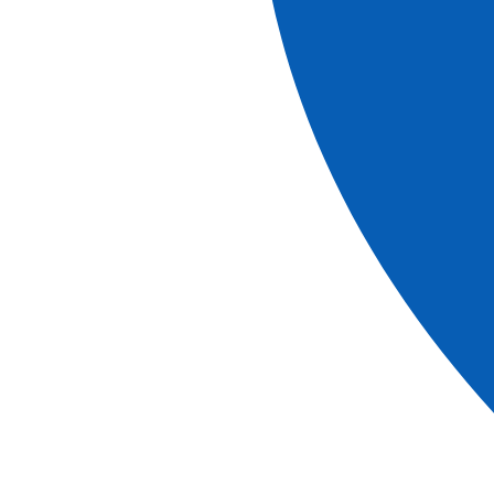
Unsere Routen: Weihnachtsmärkte am
Rhein
Weihnachtszauber im Elsass und in
Deutschland
Straßburg und das Elsass
Als Weihnachtshauptstadt Europas begeistert Straßburg