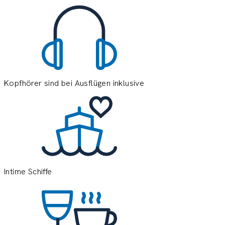
E
m
Kopfhörer sind bei Ausflügen inklusive
U
B
w
Intime Schiffe