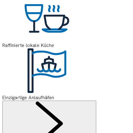
Raffinierte lokale Küche
Einzigartige Anlaufhäfen