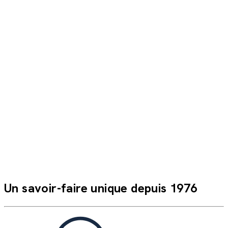
Ils ont voyagé avec nous
Très bon moment, accueillant, restauration impeccable,
animation . Pour notre 2ème séjour, on adore !
Hélène M.
Un savoir-faire unique depuis 1976