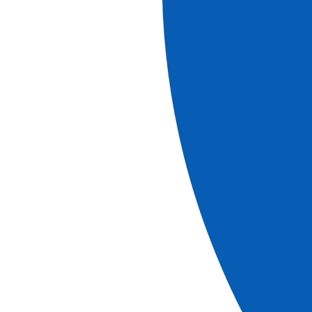
Réserver
D'informations
Croisières
Noël romantique au pays de la Lorelei (formule
port/port)
Voir +
Réf.
NOL_PP
5
jours