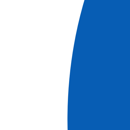
D'informations
Croisières
Croisière de Noël sur les canaux de Provence
Escales historiques et saveurs d'antan (formule
port-port)
Voir +
Réf.
FAN_NOPP
5
jours