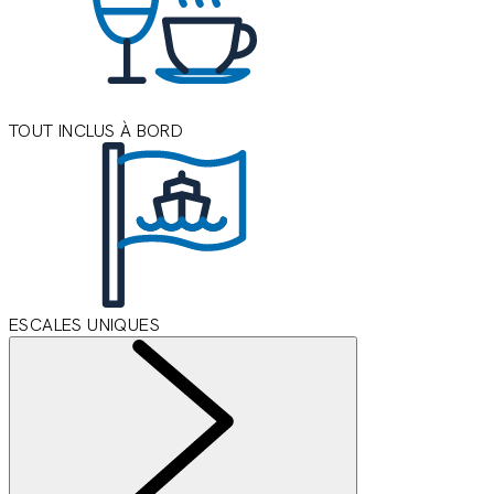
TOUT INCLUS À BORD
ESCALES UNIQUES