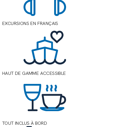
EXCURSIONS EN FRANÇAIS
L
v
c
r
HAUT DE GAMME ACCESSIBLE
TOUT INCLUS À BORD